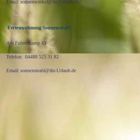
Email: sonnenwinkel@ihr-Urlaub.de
Ferienwohnung Sonnenstrahl
Am Fuhrenkamp 43
Telefon: 04488 525 31 82
Email: sonnenstrahl@ihr-Urlaub.de