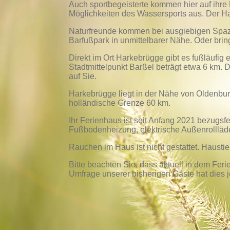
Auch sportbegeisterte kommen hier auf ihre 
Möglichkeiten des Wassersports aus. Der Ha
Naturfreunde kommen bei ausgiebigen Spazi
Barfußpark in unmittelbarer Nähe. Oder brin
Direkt im Ort Harkebrügge gibt es fußläufig
Stadtmittelpunkt Barßel beträgt etwa 6 km. 
auf Sie.
Harkebrügge liegt in der Nähe von Oldenbur
holländische Grenze 60 km.
Ihr Ferienhaus ist seit Anfang 2021 bezugsf
Fußbodenheizung, elektrische Außenrollläde
Rauchen im Haus ist nicht gestattet. Haustier
Bitte beachten Sie, dass aktuell in dem F
Umfrage unserer bisherigen Gäste hat dies j