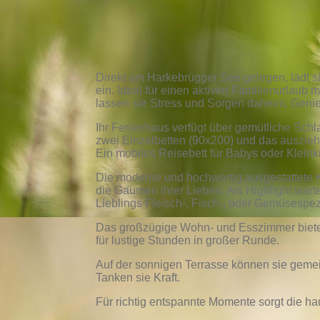
Direkt am Harkebrügger See gelegen, lädt s
ein. Ideal für einen aktiven Familienurlaub
lassen sie Stress und Sorgen daheim. Genie
Ihr Ferienhaus verfügt über gemütliche Sch
zwei Einzelbetten (90x200) und das auszie
Ein mobiles Reisebett für Babys oder Kleinki
Die moderne und hochwertig ausgestattete K
die Gaumen ihrer Lieben. Als Highlight warte
Lieblings Fleisch-, Fisch-, oder Gemüsespe
Das großzügige Wohn- und Esszimmer biete
für lustige Stunden in großer Runde.
Auf der sonnigen Terrasse können sie gem
Tanken sie Kraft.
Für richtig entspannte Momente sorgt die 