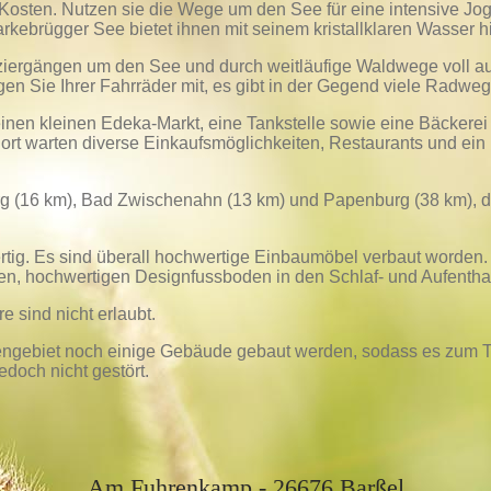
Kosten. Nutzen sie die Wege um den See für eine intensive Jog
rkebrügger See bietet ihnen mit seinem kristallklaren Wasser 
ergängen um den See und durch weitläufige Waldwege voll auf
gen Sie Ihrer Fahrräder mit, es gibt in der Gegend viele Radwe
 einen kleinen Edeka-Markt, eine Tankstelle sowie eine Bäckere
Dort warten diverse Einkaufsmöglichkeiten, Restaurants und ein 
g (16 km), Bad Zwischenahn (13 km) und Papenburg (38 km), di
ertig. Es sind überall hochwertige Einbaumöbel verbaut worden.
n, hochwertigen Designfussboden in den Schlaf- und Aufenthal
e sind nicht erlaubt.
eriengebiet noch einige Gebäude gebaut werden, sodass es zum
edoch nicht gestört.
Am Fuhrenkamp - 26676 Barßel