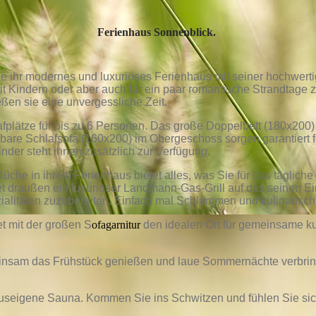
Ferienhaus Sonnenblick.
ie ihr modernes und luxuriöses Ferienhaus mit seiner hochwert
 mit Kindern oder aber auch für ein paar romantische Strandtage
ßen sie eine unvergessliche Zeit.
lafplätze für bis zu 6 Personen. Das große Doppelbett (180x20
hbare Schlafsofa (160x200) im Obergeschoss sorgen garantiert
nder steht ihnen zusätzlich zur Verfügung.
üche in ihrem Ferienhaus bietet alles, was Sie für das täglich
t draußen ein luxuriöser Landmann-Gas-Grill auf das seinen Eins
zialitäten zuzubereiten. Einfach mal Schlemmen und kulinarisc
t mit der großen S
ofagarnitur
den idealen Ort für gemeinsame ku
einsam das Frühstück genießen und laue Sommernächte verbri
hauseigene Sauna. Kommen Sie ins Schwitzen und fühlen Sie si