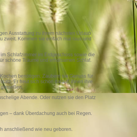
igen Ausstattung zu ihrem nächsten Urlaub
 zu zweit. Kommen sie einfach mal raus und
0) im Schlafzimmer im Erdgeschoss sowie die
 für schöne Träume und erholsamen Schlaf.
e Kochen benötigen. Zaubern sie Genuss für
atz. Er freut sich schon darauf, ihnen ihre
h genießen.
schelige Abende. Oder nutzen sie den Platz
ngen – dank Überdachung auch bei Regen.
ch anschließend wie neu geboren.